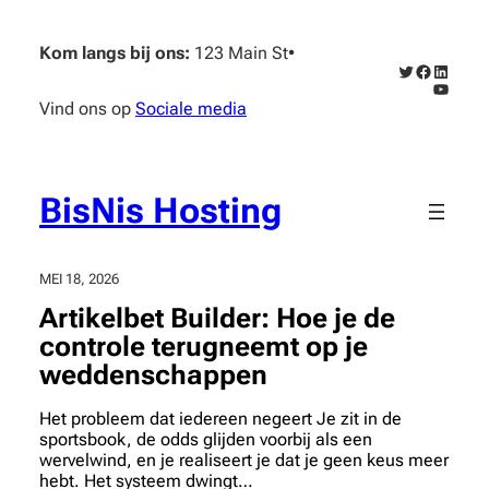
Ga
naar
Kom langs bij ons:
123 Main St
•
de
Twitter
Faceboo
Linked
inhoud
YouTub
Vind ons op
Sociale media
BisNis Hosting
MEI 18, 2026
Artikelbet Builder: Hoe je de
controle terugneemt op je
weddenschappen
Het probleem dat iedereen negeert Je zit in de
sportsbook, de odds glijden voorbij als een
wervelwind, en je realiseert je dat je geen keus meer
hebt. Het systeem dwingt…