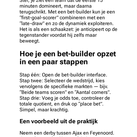
Stel, je ziet een team dat de eerste 15
minuten domineert, maar daarna
terugschrikt. Met een bet-builder kun je een
“first-goal-scorer” combineren met een
“late-draw” en zo de dynamiek exploiteren.
Het is als een schaakzet: je anticipeert op de
tegenstander voordat hij zelfs maar
beweegt.
Hoe je een bet-builder opzet
in een paar stappen
Stap één: Open de bet-builder interface.
Stap twee: Selecteer de wedstrijd, kies
vervolgens de specifieke markten — bijv.
“Beide teams scoren” en “Aantal corners”.
Stap drie: Voeg je odds toe, controleer de
totale quotient, en druk op “place bet”.
Simpel, maar krachtig.
Een voorbeeld uit de praktijk
Neem een derby tussen Ajax en Feyenoord.