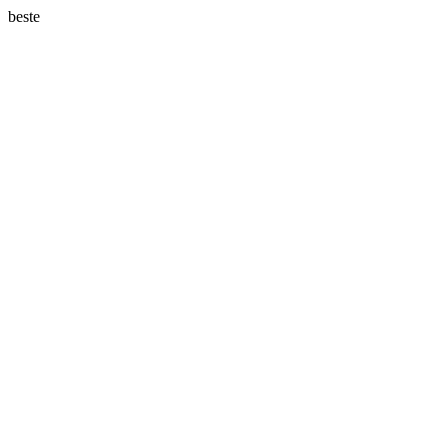
beste