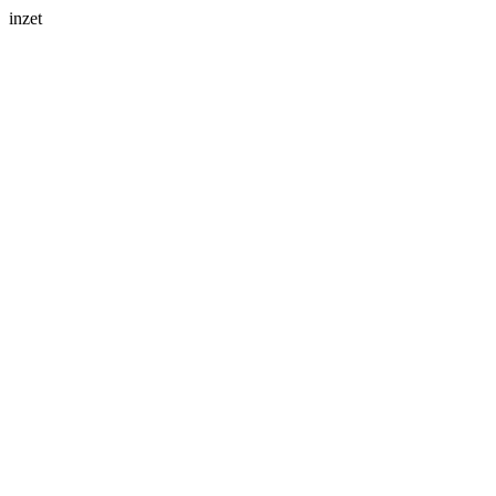
inzet