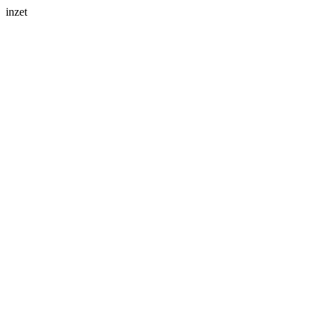
inzet