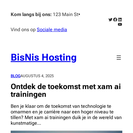
Ga
naar
Kom langs bij ons:
123 Main St
•
de
Twitter
Faceboo
Linked
inhoud
YouTub
Vind ons op
Sociale media
BisNis Hosting
BLOG
AUGUSTUS 4, 2025
Ontdek de toekomst met xam ai
trainingen
Ben je klaar om de toekomst van technologie te
omarmen en je carrière naar een hoger niveau te
tillen? Met xam ai trainingen duik je in de wereld van
kunstmatige…